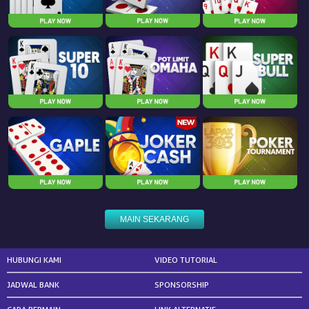
© Copyright 2026 lapak303z.net - All right reserved | 18+
MAIN SEKARANG
HUBUNGI KAMI
VIDEO TUTORIAL
JADWAL BANK
SPONSORSHIP