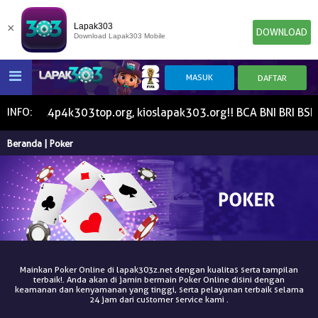
×
Lapak303
DOWNLOAD
Download Lapak303 Mobile
HOME
I KAMI l4p4k303top.org, kioslapak303.org!! BCA BNI BRI 
INFO:
Beranda | Poker
POKER
SLOT GAME
IDN E-LOTTERY
NEW
NEW
SPORTBOOK
LIVE CASINO
IDNLIVE
NEW
TOGEL
ESPORTS
ARCADE
Mainkan Poker Online di lapak303z.net dengan kualitas serta tampilan
terbaik!. Anda akan di jamin bermain Poker Online disini dengan
NEW
NEW
NEW
keamanan dan kenyamanan yang tinggi, serta pelayanan terbaik selama
24 jam dari customer service kami .
TEMBAK IKAN
IDNRAFFLE
IDNTRADE