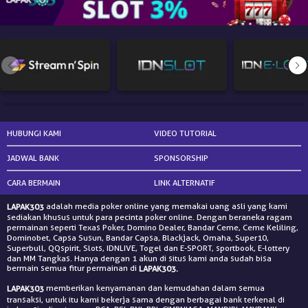
NEW
TANGKAS
RTP
DEPOSIT
WITHDRAW
HUBUNGI KAMI
VIDEO TUTORIAL
PROMOSI
JADWAL BANK
SPONSORSHIP
DOWNLOAD APLIKASI
CARA BERMAIN
LINK ALTERNATIF
REFERRAL
adalah media poker online yang memakai uang asli yang kami
LAPAK303
sediakan khusus untuk para pecinta poker online. Dengan beraneka ragam
permainan seperti Texas Poker, Domino Dealer, Bandar Ceme, Ceme Keliling,
JACKPOT
Dominobet, Capsa Susun, Bandar Capsa, Blackjack, Omaha, Super10,
Superbull, QQspirit, Slots, IDNLIVE, Togel dan E-SPORT, sportbook, E-lottery
dan MM Tangkas. Hanya dengan 1 akun di situs kami anda sudah bisa
VIP MEMBER
bermain semua fitur permainan di
LAPAK303.
memberikan kenyamanan dan kemudahan dalam semua
LAPAK303
HUBUNGI KAMI
transaksi, untuk itu kami bekerja sama dengan berbagai bank terkenal di