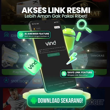
Play Now
NEW
IDNMAX
Play Now
Play Now
Play Now
NEW
SPORTBOOK