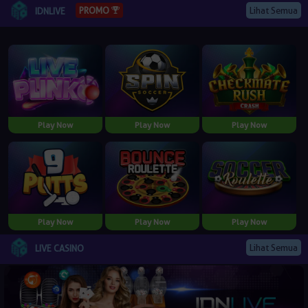
Lihat Semua
PROMO
IDNLIVE
Play Now
Play Now
Play Now
Play Now
Play Now
Play Now
Lihat Semua
LIVE CASINO