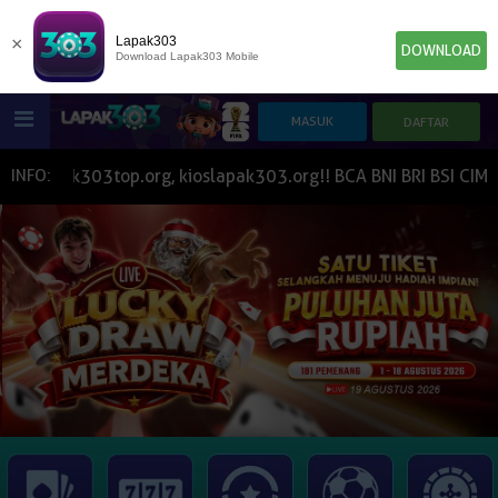
×
Lapak303
DOWNLOAD
Download Lapak303 Mobile
HOME
p4k303top.org, kioslapak303.org!! BCA BNI BRI BSI CIMB M
INFO:
POKER
SLOT GAME
IDN E-LOTTERY
NEW
NEW
SPORTBOOK
LIVE CASINO
IDNLIVE
NEW
TOGEL
ESPORTS
ARCADE
NEW
NEW
NEW
TEMBAK IKAN
IDNRAFFLE
IDNTRADE